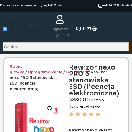
Darmowa dostawa powyżej 1500 pln
+48 500 836 360
0,00
zł
Logowanie
moje konto
Rewizor nexo
Strona
PRO 3
główna
/
Oprogramowanie
/
ERP
/
Insert
/ Rewizor
nexo PRO 3 stanowiska
stanowiska
ESD (licencja
ESD (licencja
elektroniczna)
elektroniczna)
4880,00
zł
z VAT,
3967,48
zł
netto
Rewizor nexo PRO
to