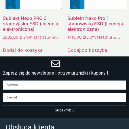
Subiekt Nexo PRO 3
Subiekt Nexo Pro 1
stanowiska ESD (licencja
stanowisko ESD (licencja
elektroniczna)
elektroniczna)
2885,00
zł
1715,00
zł
z VAT,
2345,53
zł
netto
z VAT,
1394,31
zł
netto
Dodaj do koszyka
Dodaj do koszyka
Zapisz się do newsletera i otrzymuj zniżki i kupony !
Subskrybuj
Obsługa klienta